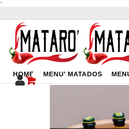
''
HOME
MENU' MATADOS
MENU
0