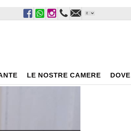
Facebook
WhatsApp
Instagram
+39
matarotorrelapillo@gmai
389
1046900
RANTE
LE NOSTRE CAMERE
DOVE