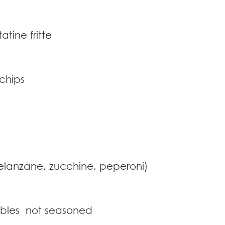
tine fritte
chips
melanzane, zucchine, peperoni)
tables not seasoned