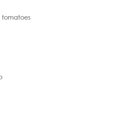
ry tomatoes
o