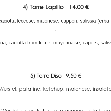
4) Torre Lapillo 14,00 €
aciotta leccese, maionese, capperi, salissia (erba
-
na, caciotta from lecce, mayonnaise, capers, salis
5) Torre Diso 9,50 €
Wurstel, patatine, ketchup, maionese, insalat
-
Wurstel, chips, ketchup, mayonnaise, lattuce