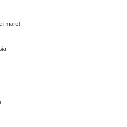
 di mare)
sia
a