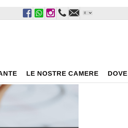
Facebook
WhatsApp
Instagram
+39
matarotorrelapillo@gmai
389
1046900
RANTE
LE NOSTRE CAMERE
DOVE