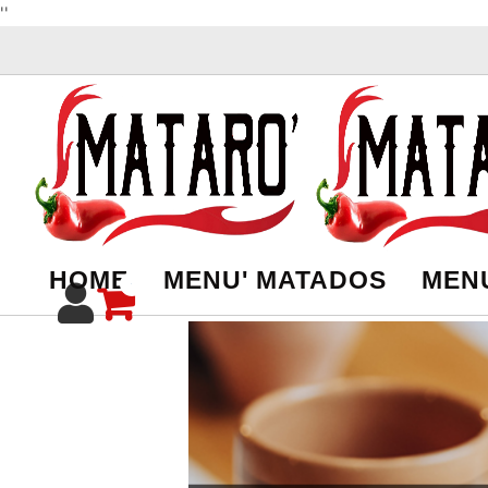
''
HOME
MENU' MATADOS
MENU
0