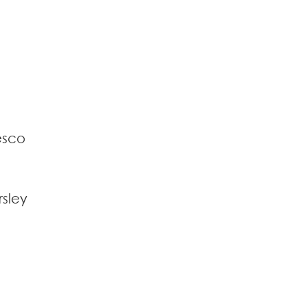
esco
sley